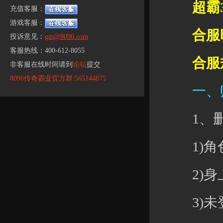
超霸33
充值客服：
游戏客服：
合服时间：
投诉意见：
gm@8090.com
客服热线：400-612-8055
合服规
非客服在线时间请到
论坛
提交
8090传奇霸业官方群:565144875
一、账
1、删
1)角色
2)身上元
3)未登