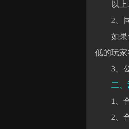
以上3
2、同
如果合服
低的玩家
3、公会
二、清
1、合
2、合服