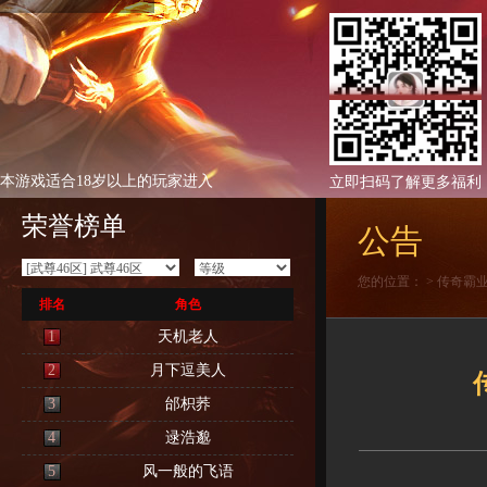
本游戏适合18岁以上的玩家进入
立即扫码了解更多福利
荣誉榜单
公告
您的位置：
>
传奇霸
排名
角色
1
天机老人
2
月下逗美人
3
邰枳荞
4
逯浩邈
5
风一般的飞语