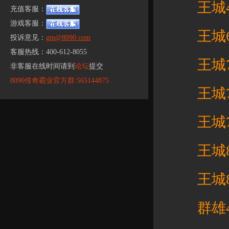
王城45
充值客服：
游戏客服：
王城63
投诉意见：
gm@8090.com
客服热线：400-612-8055
王城70
非客服在线时间请到
论坛
提交
8090传奇霸业官方群:565144875
王城75
王城79
王城83
王城87
群雄42