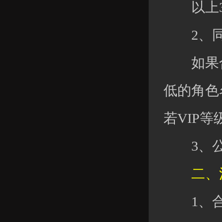
以上3
2、同
如果合服
低的角色名
若VIP
3、公会
二、清
1、合