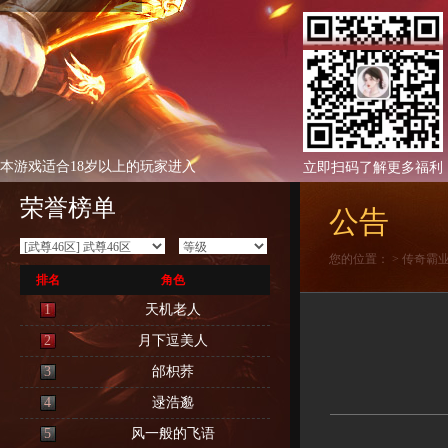
本游戏适合18岁以上的玩家进入
立即扫码了解更多福利
荣誉榜单
公告
您的位置：
>
传奇霸
排名
角色
1
天机老人
2
月下逗美人
3
邰枳荞
4
逯浩邈
5
风一般的飞语