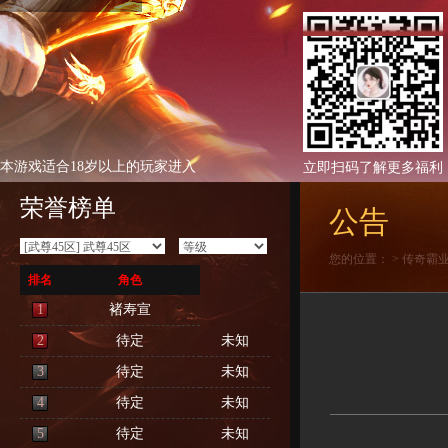
本游戏适合18岁以上的玩家进入
立即扫码了解更多福利
荣誉榜单
公告
您的位置：
>
传奇霸
排名
角色
1
褚寿宣
2
待定
未知
3
待定
未知
4
待定
未知
5
待定
未知