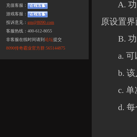
A. 功
充值客服：
游戏客服：
原设置界
投诉意见：
gm@8090.com
客服热线：400-612-8055
B. 功
非客服在线时间请到
论坛
提交
8090传奇霸业官方群:565144875
a. 可
b. 该
c. 单
d. 每