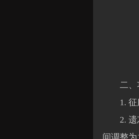
二、功
1. 征
2. 遗
间调整为1