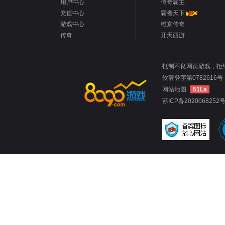
用户中心
传奇霸主
充值中心
霸者天下
游戏中心
维京传奇
传奇
开天西游
抵制不良网页游戏，拒
软著登字第0782616号 
网站地图
51La
苏ICP备2020068252