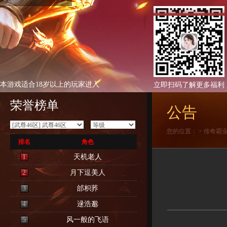
本游戏适合18岁以上的玩家进入
立即扫码了解更多福利
荣誉榜单
公告
您的位置：
>
传奇霸
排名
角色
1
天机老人
2
月下逗美人
3
邰枳荞
4
逯浩邈
5
风一般的飞语