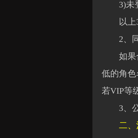
3)未登
以上3
2、同
如果合服
低的角色名
若VIP
3、公会
二、清