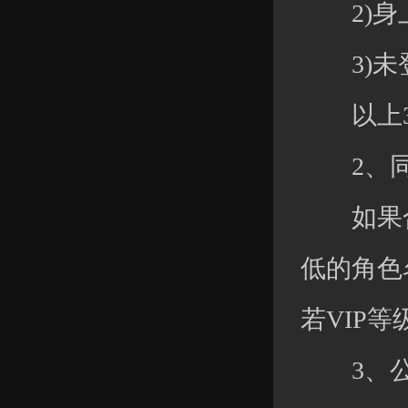
2)身上元
3)未登
以上3
2、同
如果合服
低的角色名
若VIP
3、公会