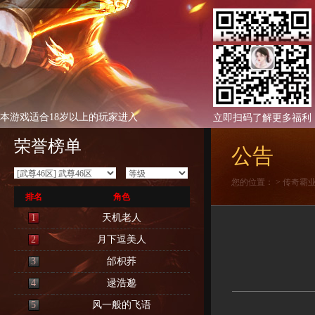
本游戏适合18岁以上的玩家进入
立即扫码了解更多福利
荣誉榜单
公告
您的位置：
>
传奇霸
排名
角色
1
天机老人
2
月下逗美人
3
邰枳荞
4
逯浩邈
5
风一般的飞语