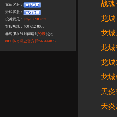
战魂48
充值客服：
游戏客服：
龙城12
投诉意见：
gm@8090.com
客服热线：400-612-8055
龙城32
非客服在线时间请到
论坛
提交
8090传奇霸业官方群:565144875
龙城54
龙城70
龙城82
天炎9区
天炎26