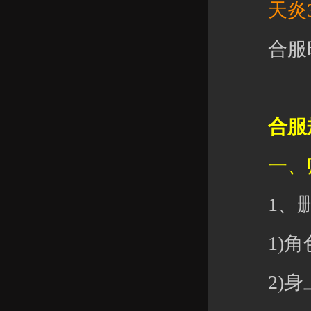
天炎38
合服时
合服
一、账
1、删
1)角色
2)身上元