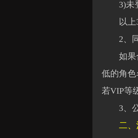
3)未登
以上3
2、同
如果合服
低的角色名
若VIP
3、公会
二、清