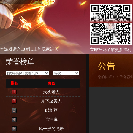
本游戏适合18岁以上的玩家进入
立即扫码了解更多福利
荣誉榜单
公告
您的位置：
>
传奇霸
排名
角色
1
天机老人
2
月下逗美人
3
邰枳荞
4
逯浩邈
5
风一般的飞语