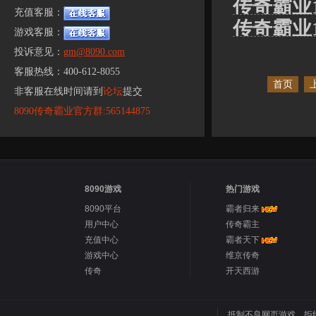
传奇霸业
充值客服：
传奇霸业
游戏客服：
投诉意见：
gm@8090.com
客服热线：400-612-8055
首页
非客服在线时间请到
论坛
提交
8090传奇霸业官方群:565144875
8090游戏
热门游戏
8090平台
霸者归来
用户中心
传奇霸主
充值中心
霸者天下
游戏中心
维京传奇
传奇
开天西游
抵制不良网页游戏，拒