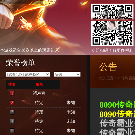
本游戏适合18岁以上的玩家进入
立即扫码了解更多福利
荣誉榜单
公告
您的位置：
>
传奇霸
排名
角色
1
褚寿宣
8090
2
待定
未知
8090
3
待定
未知
传奇霸业
4
待定
未知
传奇霸业
5
待定
未知