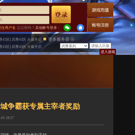
:
:
记住用户名
忘记密码？
其他帐号登录：
更多服务器
尊45区] 武尊45区 火爆开启
尊43区] 武尊43区 火爆开启
进入游戏
沙城争霸获专属主宰者奖励
 18:27