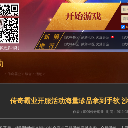
帐号
密码
[武尊46区] 武尊46区 火爆开启
[武
[武尊44区] 武尊44区 火爆开启
[武
解更多福利
动
置：
>
传奇霸业
>
综合
>
活动
>
传奇霸业开服活动海量珍品拿到手软 
作者：8090传奇霸业 时间：2016-08-01