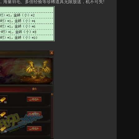
海量羽毛、多倍经验等珍稀道具无限放送，机不可失!