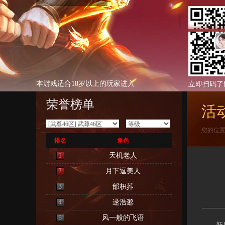
本游戏适合18岁以上的玩家进入
立即扫码了
荣誉榜单
活
您的位
排名
角色
1
天机老人
2
月下逗美人
3
邰枳荞
4
逯浩邈
5
风一般的飞语