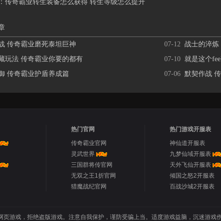
：
传奇霸业转生装备怎么获得 转生等级怎么提升
章
战 传奇霸业磨死泰坦巨神
07-12
战士的淬炼
藏玩法 传奇霸业你要的都有
07-10
就是这个fe
御 传奇霸业护盾养成篇
07-06
默契作战 
热门官网
热门游戏开服表
传奇霸业官网
神仙道开服表
灵武世界
九梦仙域开服表
三国群将传官网
天外飞仙开服表
无双之王1折官网
倾国之怒2开服表
猎魔战纪官网
百战沙城2开服表
网页游戏，拒绝盗版游戏。注意自我保护，谨防受骗上当。适度游戏益脑，沉迷游戏