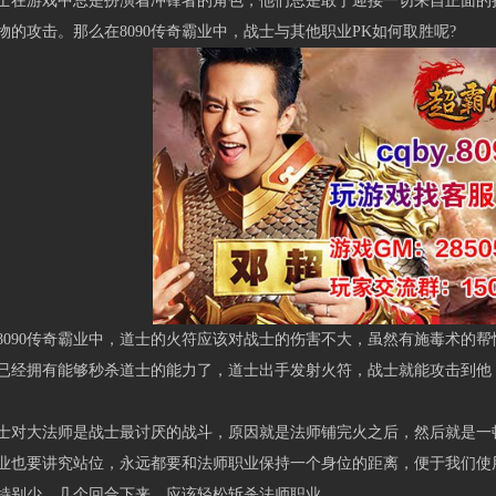
游戏中总是扮演着冲锋者的角色，他们总是敢于迎接一切来自正面的挑
物的攻击。那么在8090传奇霸业中，战士与其他职业PK如何取胜呢?
90传奇霸业中，道士的火符应该对战士的伤害不大，虽然有施毒术的帮
已经拥有能够秒杀道士的能力了，道士出手发射火符，战士就能攻击到他
大法师是战士最讨厌的战斗，原因就是法师铺完火之后，然后就是一顿
业也要讲究站位，永远都要和法师职业保持一个身位的距离，便于我们使
特别少，几个回合下来，应该轻松斩杀法师职业。