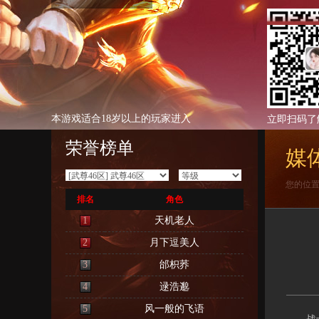
本游戏适合18岁以上的玩家进入
立即扫码了
荣誉榜单
媒
您的位
排名
角色
1
天机老人
2
月下逗美人
3
邰枳荞
4
逯浩邈
5
风一般的飞语