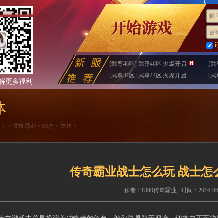
帐号
密码
[武尊46区] 武尊46区 火爆开启
[武
[武尊44区] 武尊44区 火爆开启
[武
解更多福利
体
置：
>
传奇霸业
>
综合
>
媒体
>
传奇霸业战士怎么玩 战士怎
作者：8090传奇霸业 时间：2016-06-27