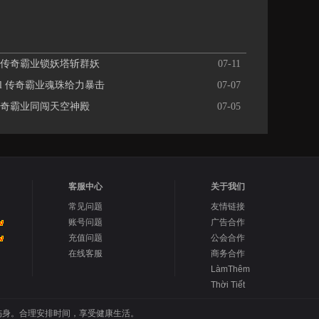
 传奇霸业锁妖塔斩群妖
07-11
el 传奇霸业魂珠给力暴击
07-07
传奇霸业同闯天空神殿
07-05
客服中心
关于我们
常见问题
友情链接
账号问题
广告合作
充值问题
公会合作
在线客服
商务合作
LàmThêm
Thời Tiết
伤身。合理安排时间，享受健康生活。