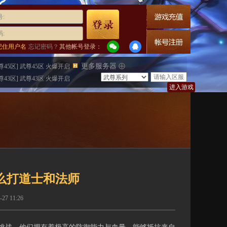
:
:
记住用户名
忘记密码？
其他帐号登录：
更多服务器
尊45区] 武尊45区 火爆开启
尊43区] 武尊43区 火爆开启
进入游戏
么打道士和法师
 11:26