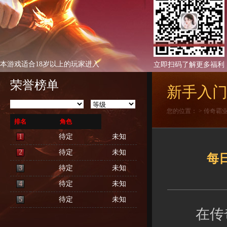
本游戏适合18岁以上的玩家进入
立即扫码了解更多福利
荣誉榜单
新手入
您的位置：
>
传奇霸
排名
角色
1
待定
未知
2
待定
未知
每
3
待定
未知
4
待定
未知
5
待定
未知
在传奇