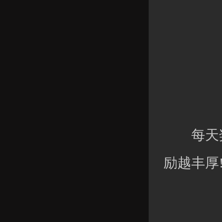
每天奖
励越丰厚