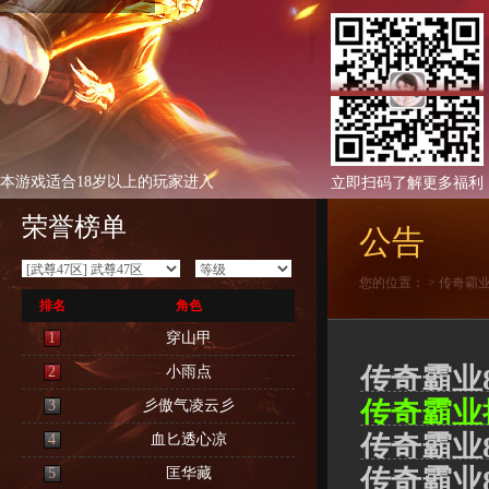
本游戏适合18岁以上的玩家进入
立即扫码了解更多福利
荣誉榜单
公告
您的位置：
>
传奇霸
排名
角色
1
穿山甲
传奇霸业
2
小雨点
传奇霸业
3
彡傲气凌云彡
传奇霸业
4
血匕透心凉
传奇霸业
5
匡华藏